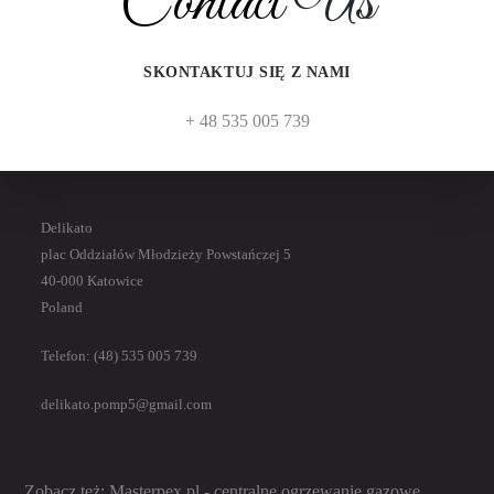
Contact
Us
Zobacz też:
SKONTAKTUJ SIĘ Z NAMI
Centralne ogrzewanie gazowe:
Masterpex.
pl
+ 48 535 005 739
Delikato
plac Oddziałów Młodzieży Powstańczej 5
40-000 Katowice
Poland
Telefon: (48) 535 005 739
delikato.pomp5@gmail.com
Zobacz też:
Masterpex.pl
- centralne ogrzewanie gazowe.