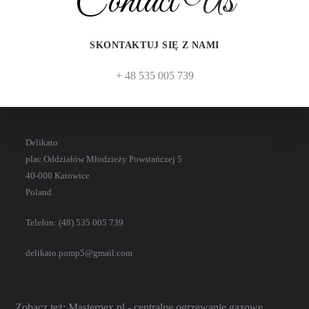
Contact
Us
Zobacz też:
SKONTAKTUJ SIĘ Z NAMI
Centralne ogrzewanie gazowe:
Masterpex.
pl
+ 48 535 005 739
Delikato
plac Oddziałów Młodzieży Powstańczej 5
40-000 Katowice
Poland
Telefon: (48) 535 005 739
delikato.pomp5@gmail.com
Zobacz też:
Masterpex.pl
- centralne ogrzewanie gazowe.